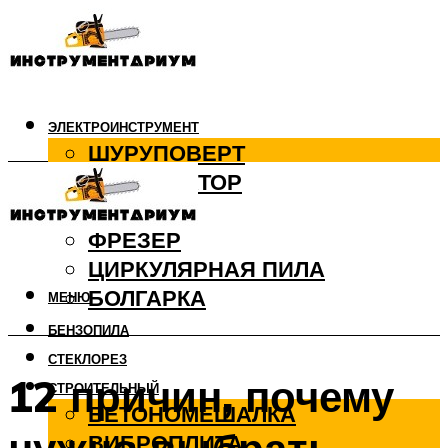
ЭЛЕКТРОИНСТРУМЕНТ
ШУРУПОВЕРТ
ПЕРФОРАТОР
ДРЕЛЬ
ФРЕЗЕР
ЦИРКУЛЯРНАЯ ПИЛА
БОЛГАРКА
МЕНЮ
БЕНЗОПИЛА
СТЕКЛОРЕЗ
12 причин, почему
СТРОИТЕЛЬНЫЙ
БЕТОНОМЕШАЛКА
ВИБРОПЛИТА