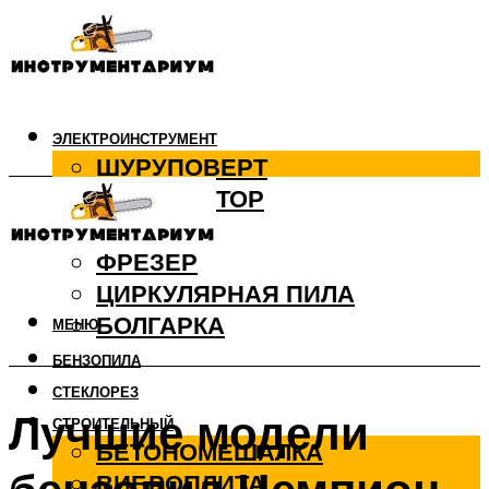
ЭЛЕКТРОИНСТРУМЕНТ
ШУРУПОВЕРТ
ПЕРФОРАТОР
ДРЕЛЬ
ФРЕЗЕР
ЦИРКУЛЯРНАЯ ПИЛА
БОЛГАРКА
МЕНЮ
БЕНЗОПИЛА
СТЕКЛОРЕЗ
Лучшие модели
СТРОИТЕЛЬНЫЙ
БЕТОНОМЕШАЛКА
ВИБРОПЛИТА