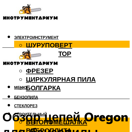
ЭЛЕКТРОИНСТРУМЕНТ
ШУРУПОВЕРТ
ПЕРФОРАТОР
ДРЕЛЬ
ФРЕЗЕР
ЦИРКУЛЯРНАЯ ПИЛА
БОЛГАРКА
МЕНЮ
БЕНЗОПИЛА
СТЕКЛОРЕЗ
Обзор цепей Oregon
СТРОИТЕЛЬНЫЙ
БЕТОНОМЕШАЛКА
ВИБРОПЛИТА