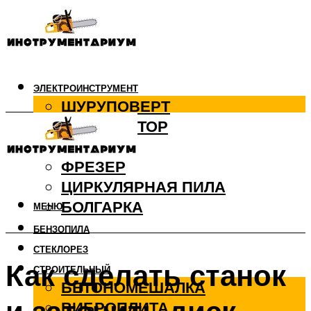
ЭЛЕКТРОИНСТРУМЕНТ
ШУРУПОВЕРТ
ПЕРФОРАТОР
ДРЕЛЬ
ФРЕЗЕР
ЦИРКУЛЯРНАЯ ПИЛА
БОЛГАРКА
МЕНЮ
БЕНЗОПИЛА
СТЕКЛОРЕЗ
Как сделать станок
СТРОИТЕЛЬНЫЙ
БЕТОНОМЕШАЛКА
ВИБРОПЛИТА