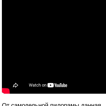
От самодельной пилорамы данная