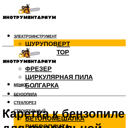
ЭЛЕКТРОИНСТРУМЕНТ
ШУРУПОВЕРТ
ПЕРФОРАТОР
ДРЕЛЬ
ФРЕЗЕР
ЦИРКУЛЯРНАЯ ПИЛА
БОЛГАРКА
МЕНЮ
БЕНЗОПИЛА
СТЕКЛОРЕЗ
Каретка к бензопиле
СТРОИТЕЛЬНЫЙ
БЕТОНОМЕШАЛКА
ВИБРОПЛИТА