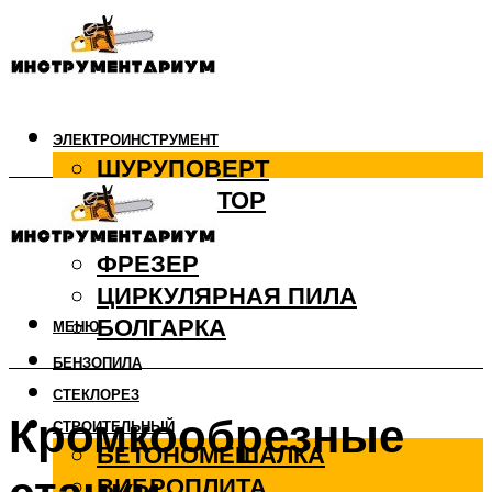
ЭЛЕКТРОИНСТРУМЕНТ
ШУРУПОВЕРТ
ПЕРФОРАТОР
ДРЕЛЬ
ФРЕЗЕР
ЦИРКУЛЯРНАЯ ПИЛА
БОЛГАРКА
МЕНЮ
БЕНЗОПИЛА
СТЕКЛОРЕЗ
Кромкообрезные
СТРОИТЕЛЬНЫЙ
БЕТОНОМЕШАЛКА
ВИБРОПЛИТА