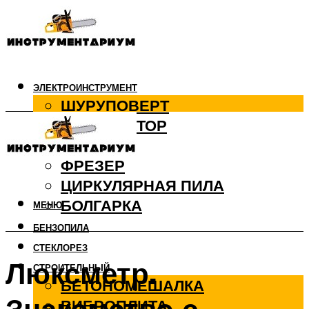
ЭЛЕКТРОИНСТРУМЕНТ
ШУРУПОВЕРТ
ПЕРФОРАТОР
ДРЕЛЬ
ФРЕЗЕР
ЦИРКУЛЯРНАЯ ПИЛА
БОЛГАРКА
МЕНЮ
БЕНЗОПИЛА
СТЕКЛОРЕЗ
Люксметр.
СТРОИТЕЛЬНЫЙ
БЕТОНОМЕШАЛКА
ВИБРОПЛИТА