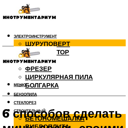
ЭЛЕКТРОИНСТРУМЕНТ
ШУРУПОВЕРТ
ПЕРФОРАТОР
ДРЕЛЬ
ФРЕЗЕР
ЦИРКУЛЯРНАЯ ПИЛА
БОЛГАРКА
МЕНЮ
БЕНЗОПИЛА
СТЕКЛОРЕЗ
6 способов сделать
СТРОИТЕЛЬНЫЙ
БЕТОНОМЕШАЛКА
ВИБРОПЛИТА