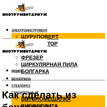
ЭЛЕКТРОИНСТРУМЕНТ
ШУРУПОВЕРТ
ПЕРФОРАТОР
ДРЕЛЬ
ФРЕЗЕР
ЦИРКУЛЯРНАЯ ПИЛА
БОЛГАРКА
МЕНЮ
БЕНЗОПИЛА
СТЕКЛОРЕЗ
Как сделать из
СТРОИТЕЛЬНЫЙ
БЕТОНОМЕШАЛКА
ВИБРОПЛИТА