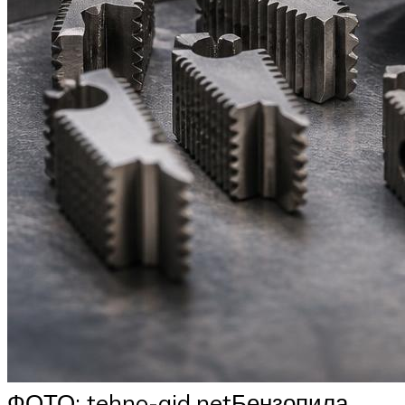
ФОТО: tehno-gid.netБензопила