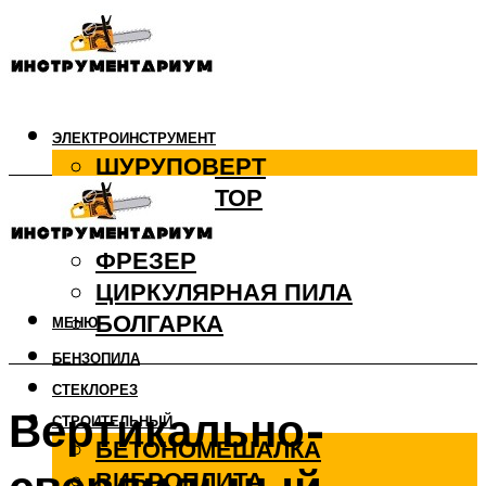
ЭЛЕКТРОИНСТРУМЕНТ
ШУРУПОВЕРТ
ПЕРФОРАТОР
ДРЕЛЬ
ФРЕЗЕР
ЦИРКУЛЯРНАЯ ПИЛА
БОЛГАРКА
МЕНЮ
БЕНЗОПИЛА
СТЕКЛОРЕЗ
Вертикально-
СТРОИТЕЛЬНЫЙ
БЕТОНОМЕШАЛКА
ВИБРОПЛИТА