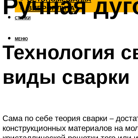
Ручная дуг
ВИБРОПЛИТА
СТАНКИ
МЕНЮ
Технология с
виды сварки
Сама по себе теория сварки – дост
конструкционных материалов на мо
кристаллической решетки того или 