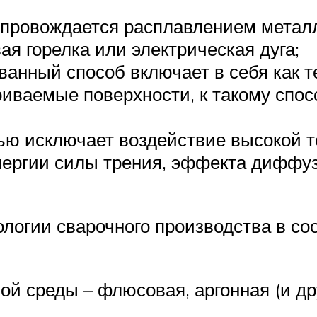
сопровождается расплавлением метал
вая горелка или электрическая дуга;
анный способ включает в себя как т
риваемые поверхности, к такому спос
ью исключает воздействие высокой 
энергии силы трения, эффекта диффу
ологии сварочного производства в с
й среды – флюсовая, аргонная (и дру