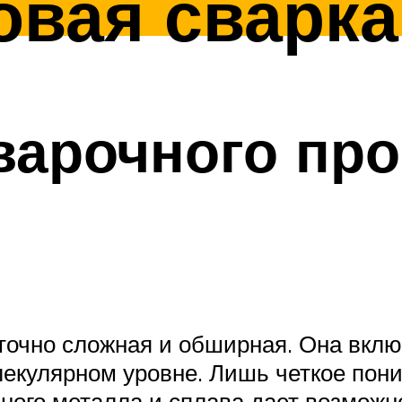
овая сварка
варочного про
аточно сложная и обширная. Она вклю
лекулярном уровне. Лишь четкое пон
иного металла и сплава дает возмож