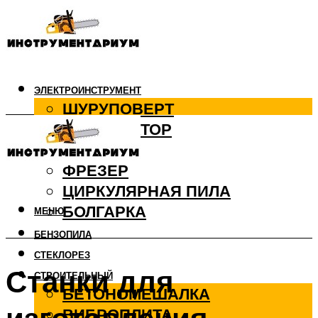
ЭЛЕКТРОИНСТРУМЕНТ
ШУРУПОВЕРТ
ПЕРФОРАТОР
ДРЕЛЬ
ФРЕЗЕР
ЦИРКУЛЯРНАЯ ПИЛА
БОЛГАРКА
МЕНЮ
БЕНЗОПИЛА
СТЕКЛОРЕЗ
Станки для
СТРОИТЕЛЬНЫЙ
БЕТОНОМЕШАЛКА
ВИБРОПЛИТА