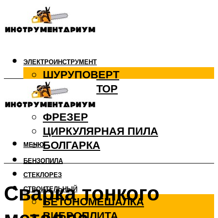
ЭЛЕКТРОИНСТРУМЕНТ
ШУРУПОВЕРТ
ПЕРФОРАТОР
ДРЕЛЬ
ФРЕЗЕР
ЦИРКУЛЯРНАЯ ПИЛА
БОЛГАРКА
МЕНЮ
БЕНЗОПИЛА
СТЕКЛОРЕЗ
Сварка тонкого
СТРОИТЕЛЬНЫЙ
БЕТОНОМЕШАЛКА
ВИБРОПЛИТА