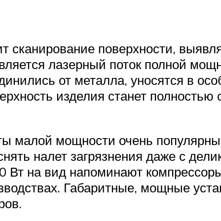
т сканирование поверхности, выявля
авляется лазерный поток полной мощ
динились от металла, уносятся в ос
верхность изделия станет полностью 
ы малой мощности очень популярны 
снять налет загрязнения даже с дели
0 Вт на вид напоминают компрессоры
изводствах. Габаритные, мощные уст
ров.