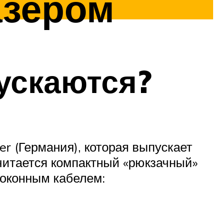
азером
ускаются?
 (Германия), которая выпускает
читается компактный «рюкзачный»
локонным кабелем: