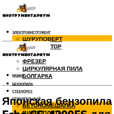
ЭЛЕКТРОИНСТРУМЕНТ
ШУРУПОВЕРТ
ПЕРФОРАТОР
ДРЕЛЬ
ФРЕЗЕР
ЦИРКУЛЯРНАЯ ПИЛА
БОЛГАРКА
МЕНЮ
БЕНЗОПИЛА
СТЕКЛОРЕЗ
Японская бензопила
СТРОИТЕЛЬНЫЙ
БЕТОНОМЕШАЛКА
ВИБРОПЛИТА