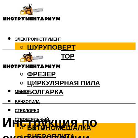
ЭЛЕКТРОИНСТРУМЕНТ
ШУРУПОВЕРТ
ПЕРФОРАТОР
ДРЕЛЬ
ФРЕЗЕР
ЦИРКУЛЯРНАЯ ПИЛА
БОЛГАРКА
МЕНЮ
БЕНЗОПИЛА
СТЕКЛОРЕЗ
Инструкция по
СТРОИТЕЛЬНЫЙ
БЕТОНОМЕШАЛКА
ВИБРОПЛИТА