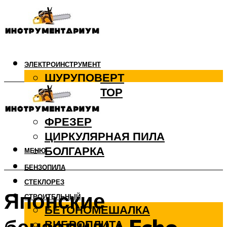
ЭЛЕКТРОИНСТРУМЕНТ
ШУРУПОВЕРТ
ПЕРФОРАТОР
ДРЕЛЬ
ФРЕЗЕР
ЦИРКУЛЯРНАЯ ПИЛА
БОЛГАРКА
МЕНЮ
БЕНЗОПИЛА
СТЕКЛОРЕЗ
Японские
СТРОИТЕЛЬНЫЙ
БЕТОНОМЕШАЛКА
ВИБРОПЛИТА