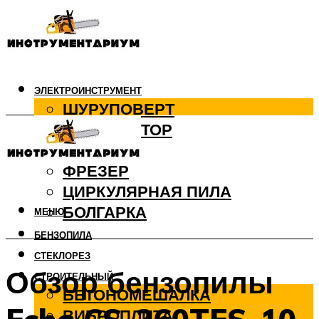
ЭЛЕКТРОИНСТРУМЕНТ
ШУРУПОВЕРТ
ПЕРФОРАТОР
ДРЕЛЬ
ФРЕЗЕР
ЦИРКУЛЯРНАЯ ПИЛА
БОЛГАРКА
МЕНЮ
БЕНЗОПИЛА
СТЕКЛОРЕЗ
Обзор бензопилы
СТРОИТЕЛЬНЫЙ
БЕТОНОМЕШАЛКА
ВИБРОПЛИТА