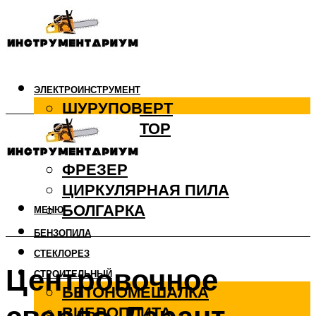
ЭЛЕКТРОИНСТРУМЕНТ
ШУРУПОВЕРТ
ПЕРФОРАТОР
ДРЕЛЬ
ФРЕЗЕР
ЦИРКУЛЯРНАЯ ПИЛА
БОЛГАРКА
МЕНЮ
БЕНЗОПИЛА
СТЕКЛОРЕЗ
Центровочное
СТРОИТЕЛЬНЫЙ
БЕТОНОМЕШАЛКА
ВИБРОПЛИТА