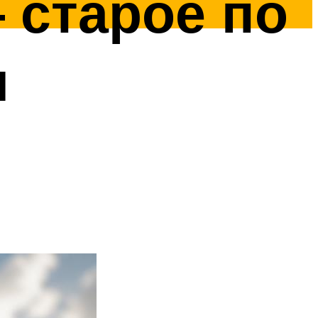
 старое по
я