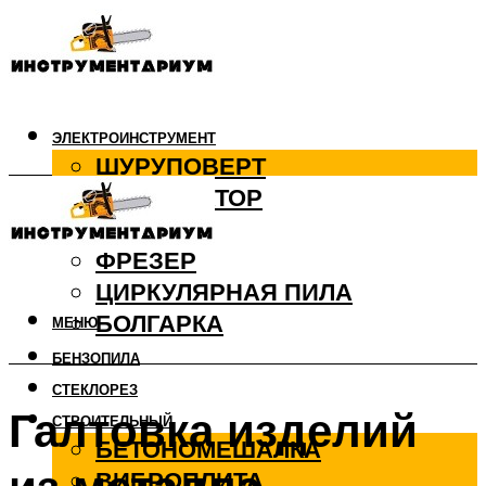
ЭЛЕКТРОИНСТРУМЕНТ
ШУРУПОВЕРТ
ПЕРФОРАТОР
ДРЕЛЬ
ФРЕЗЕР
ЦИРКУЛЯРНАЯ ПИЛА
БОЛГАРКА
МЕНЮ
БЕНЗОПИЛА
СТЕКЛОРЕЗ
Галтовка изделий
СТРОИТЕЛЬНЫЙ
БЕТОНОМЕШАЛКА
ВИБРОПЛИТА