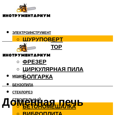
ЭЛЕКТРОИНСТРУМЕНТ
ШУРУПОВЕРТ
ПЕРФОРАТОР
ДРЕЛЬ
ФРЕЗЕР
ЦИРКУЛЯРНАЯ ПИЛА
БОЛГАРКА
МЕНЮ
БЕНЗОПИЛА
СТЕКЛОРЕЗ
Доменная печь
СТРОИТЕЛЬНЫЙ
БЕТОНОМЕШАЛКА
ВИБРОПЛИТА