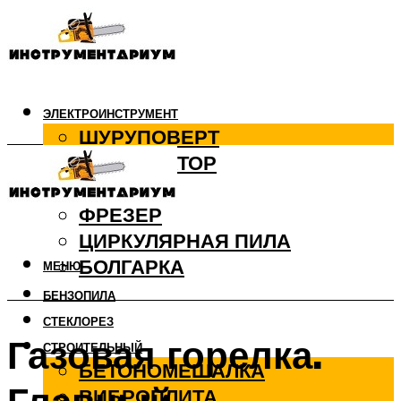
ЭЛЕКТРОИНСТРУМЕНТ
ШУРУПОВЕРТ
ПЕРФОРАТОР
ДРЕЛЬ
ФРЕЗЕР
ЦИРКУЛЯРНАЯ ПИЛА
БОЛГАРКА
МЕНЮ
БЕНЗОПИЛА
СТЕКЛОРЕЗ
Газовая горелка.
СТРОИТЕЛЬНЫЙ
БЕТОНОМЕШАЛКА
ВИБРОПЛИТА