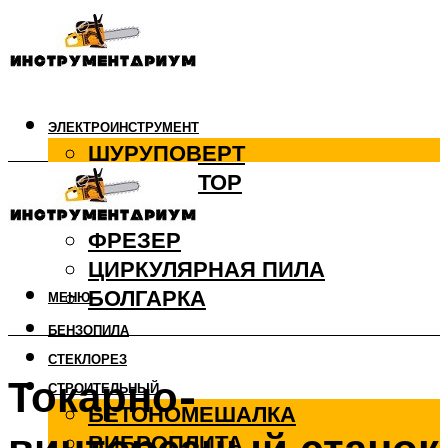
ЭЛЕКТРОИНСТРУМЕНТ
ШУРУПОВЕРТ
ПЕРФОРАТОР
ДРЕЛЬ
ФРЕЗЕР
ЦИРКУЛЯРНАЯ ПИЛА
БОЛГАРКА
МЕНЮ
БЕНЗОПИЛА
СТЕКЛОРЕЗ
Токарно-
СТРОИТЕЛЬНЫЙ
БЕТОНОМЕШАЛКА
ВИБРОПЛИТА