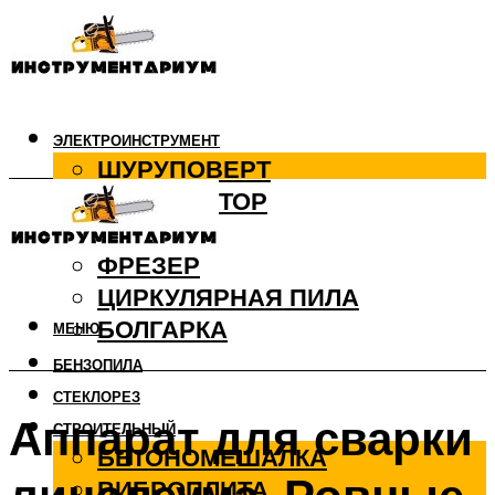
ЭЛЕКТРОИНСТРУМЕНТ
ШУРУПОВЕРТ
ПЕРФОРАТОР
ДРЕЛЬ
ФРЕЗЕР
ЦИРКУЛЯРНАЯ ПИЛА
БОЛГАРКА
МЕНЮ
БЕНЗОПИЛА
СТЕКЛОРЕЗ
Аппарат для сварки
СТРОИТЕЛЬНЫЙ
БЕТОНОМЕШАЛКА
ВИБРОПЛИТА