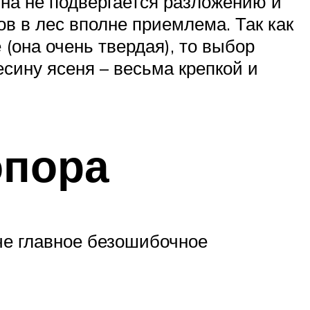
Она не подвергается разложению и
ов в лес вполне приемлема. Так как
(она очень твердая), то выбор
сину ясеня – весьма крепкой и
опора
аче главное безошибочное