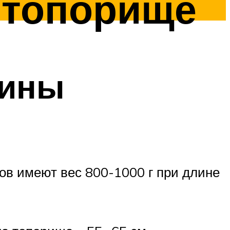
а топорище
сины
ов имеют вес 800-1000 г при длине