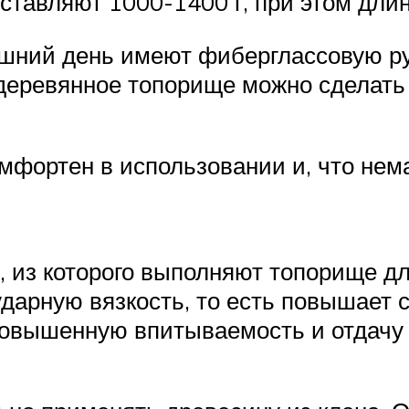
ставляют 1000-1400 г, при этом длин
шний день имеют фиберглассовую ру
 деревянное топорище можно сделать
омфортен в использовании и, что нем
 из которого выполняют топорище дл
ударную вязкость, то есть повышает 
повышенную впитываемость и отдачу 