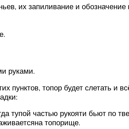
ньев, их запиливание и обозначение
е.
ми руками.
их пунктов, топор будет слетать и в
адки:
да тупой частью рукояти бьют по тв
аживаетсяна топорище.