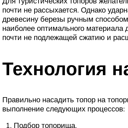
Для туристических топоров желател
почти не рассыхается. Однако ударн
древесину березы ручным способом 
наиболее оптимального материала д
почти не подлежащей сжатию и рас
Технология н
Правильно насадить топор на топори
выполнение следующих процессов:
Подбор топорища.