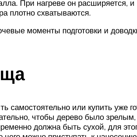
лла. При нагреве он расширяется, и
ра плотно схватываются.
ючевые моменты подготовки и доводки
ища
ть самостоятельно или купить уже г
лательно, чтобы дерево было зрелым,
пременно должна быть сухой, для это
ле чего можно приступать к нанесени