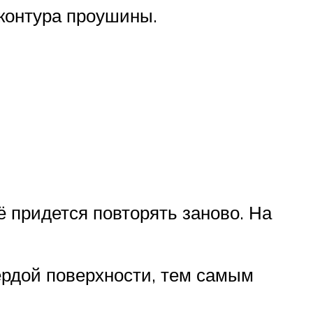
 контура проушины.
сё придется повторять заново. На
ердой поверхности, тем самым