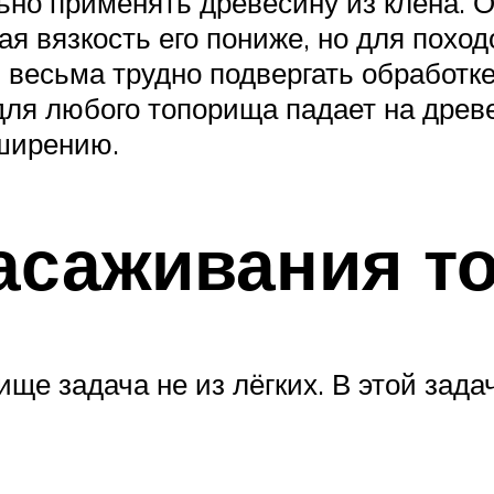
ьно применять древесину из клена. 
ая вязкость его пониже, но для поход
весьма трудно подвергать обработке 
ля любого топорища падает на древе
ширению.
асаживания т
ще задача не из лёгких. В этой зад