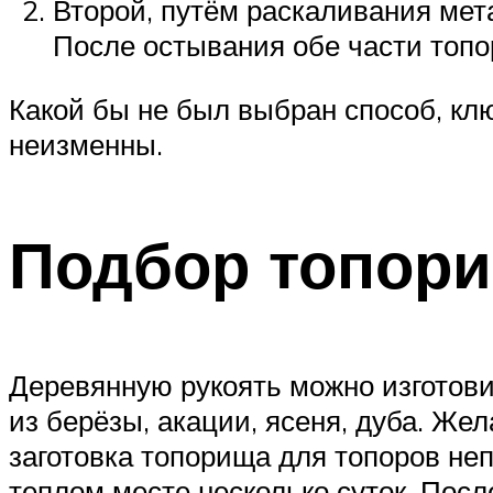
Второй, путём раскаливания мета
После остывания обе части топо
Какой бы не был выбран способ, кл
неизменны.
Подбор топор
Деревянную рукоять можно изготови
из берёзы, акации, ясеня, дуба. Же
заготовка топорища для топоров не
теплом месте несколько суток. Пос