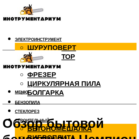
ЭЛЕКТРОИНСТРУМЕНТ
ШУРУПОВЕРТ
ПЕРФОРАТОР
ДРЕЛЬ
ФРЕЗЕР
ЦИРКУЛЯРНАЯ ПИЛА
БОЛГАРКА
МЕНЮ
БЕНЗОПИЛА
СТЕКЛОРЕЗ
Обзор бытовой
СТРОИТЕЛЬНЫЙ
БЕТОНОМЕШАЛКА
ВИБРОПЛИТА