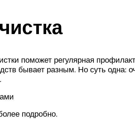
чистка
чистки поможет регулярная профилак
едств бывает разным. Но суть одна:
.
тами
более подробно.