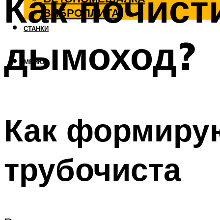
Как почист
ВИБРОПЛИТА
СТАНКИ
дымоход?
МЕНЮ
Как формирую
трубочиста