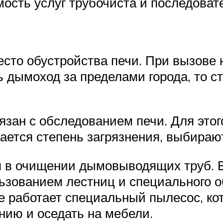
мость услуг трубочиста и последова
есто обустройства печи. При вызове 
ь дымоход за пределами города, то с
язан с обследованием печи. Для это
ается степень загрязнения, выбираю
я в очищении дымовыводящих труб. В
ьзованием лестниц и специального о
ае работает специальный пылесос, к
нию и оседать на мебели.