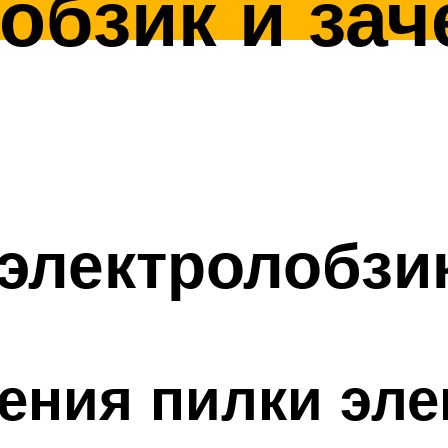
лобзик и зач
 электролобзи
ения пилки эле