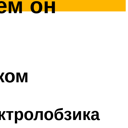
ем он
ком
ктролобзика