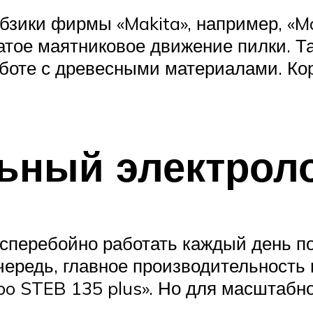
бзики фирмы «Makita», например, «M
чатое маятниковое движение пилки. Т
оте с древесными материалами. Кор
ьный электрол
перебойно работать каждый день по 
чередь, главное производительность 
bo STEB 135 plus». Но для масштабн