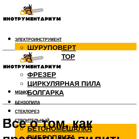
ЭЛЕКТРОИНСТРУМЕНТ
ШУРУПОВЕРТ
ПЕРФОРАТОР
ДРЕЛЬ
ФРЕЗЕР
ЦИРКУЛЯРНАЯ ПИЛА
БОЛГАРКА
МЕНЮ
БЕНЗОПИЛА
СТЕКЛОРЕЗ
Все о том, как
СТРОИТЕЛЬНЫЙ
БЕТОНОМЕШАЛКА
ВИБРОПЛИТА