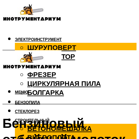
ЭЛЕКТРОИНСТРУМЕНТ
ШУРУПОВЕРТ
ПЕРФОРАТОР
ДРЕЛЬ
ФРЕЗЕР
ЦИРКУЛЯРНАЯ ПИЛА
БОЛГАРКА
МЕНЮ
БЕНЗОПИЛА
СТЕКЛОРЕЗ
Бензиновый
СТРОИТЕЛЬНЫЙ
БЕТОНОМЕШАЛКА
ВИБРОПЛИТА