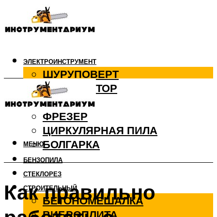
ЭЛЕКТРОИНСТРУМЕНТ
ШУРУПОВЕРТ
ПЕРФОРАТОР
ДРЕЛЬ
ФРЕЗЕР
ЦИРКУЛЯРНАЯ ПИЛА
БОЛГАРКА
МЕНЮ
БЕНЗОПИЛА
СТЕКЛОРЕЗ
Как правильно
СТРОИТЕЛЬНЫЙ
БЕТОНОМЕШАЛКА
ВИБРОПЛИТА