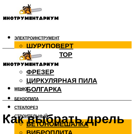
ЭЛЕКТРОИНСТРУМЕНТ
ШУРУПОВЕРТ
ПЕРФОРАТОР
ДРЕЛЬ
ФРЕЗЕР
ЦИРКУЛЯРНАЯ ПИЛА
БОЛГАРКА
МЕНЮ
БЕНЗОПИЛА
СТЕКЛОРЕЗ
Как выбрать дрель
СТРОИТЕЛЬНЫЙ
БЕТОНОМЕШАЛКА
ВИБРОПЛИТА