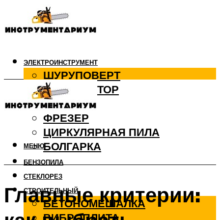
ЭЛЕКТРОИНСТРУМЕНТ
ШУРУПОВЕРТ
ПЕРФОРАТОР
ДРЕЛЬ
ФРЕЗЕР
ЦИРКУЛЯРНАЯ ПИЛА
БОЛГАРКА
МЕНЮ
БЕНЗОПИЛА
СТЕКЛОРЕЗ
Главные критерии:
СТРОИТЕЛЬНЫЙ
БЕТОНОМЕШАЛКА
ВИБРОПЛИТА