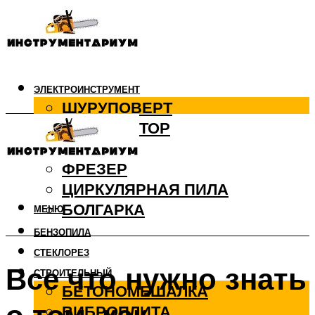
ЭЛЕКТРОИНСТРУМЕНТ
ШУРУПОВЕРТ
ПЕРФОРАТОР
ДРЕЛЬ
ФРЕЗЕР
ЦИРКУЛЯРНАЯ ПИЛА
БОЛГАРКА
МЕНЮ
БЕНЗОПИЛА
СТЕКЛОРЕЗ
Все что нужно знать
СТРОИТЕЛЬНЫЙ
БЕТОНОМЕШАЛКА
ВИБРОПЛИТА