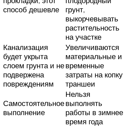
прокладки, этот
плодородный
способ дешевле
грунт,
выкорчевывать
растительность
на участке
Канализация
Увеличиваются
будет укрыта
материальные и
слоем грунта и не
временные
подвержена
затраты на копку
повреждениям
траншеи
Нельзя
Самостоятельное
выполнять
выполнение
работы в зимнее
время года