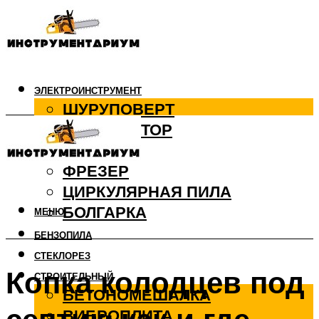
ЭЛЕКТРОИНСТРУМЕНТ
ШУРУПОВЕРТ
ПЕРФОРАТОР
ДРЕЛЬ
ФРЕЗЕР
ЦИРКУЛЯРНАЯ ПИЛА
БОЛГАРКА
МЕНЮ
БЕНЗОПИЛА
СТЕКЛОРЕЗ
Копка колодцев под
СТРОИТЕЛЬНЫЙ
БЕТОНОМЕШАЛКА
ВИБРОПЛИТА