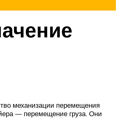
начение
дство механизации перемещения
ейера — перемещение груза. Они