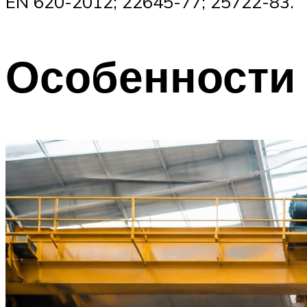
EN 620-2012; 22645-77; 25722-83.
Особенности