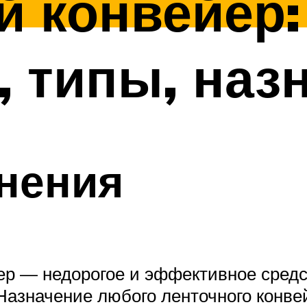
 конвейер:
, типы, наз
нения
тер — недорогое и эффективное сре
. Назначение любого ленточного конв