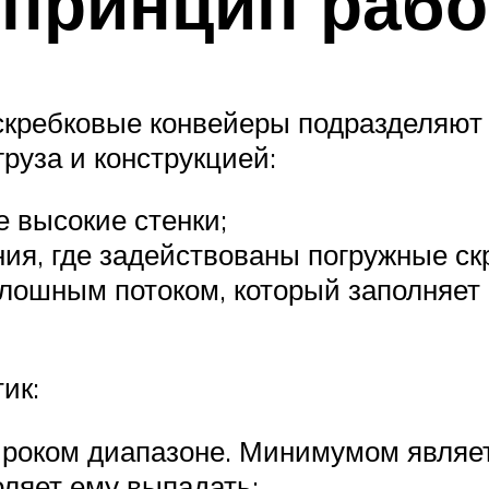
 принцип раб
скребковые конвейеры подразделяют 
груза и конструкцией:
 высокие стенки;
я, где задействованы погружные скр
лошным потоком, который заполняет
ик:
широком диапазоне. Минимумом являе
оляет ему выпадать;