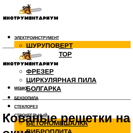
ЭЛЕКТРОИНСТРУМЕНТ
ШУРУПОВЕРТ
ПЕРФОРАТОР
ДРЕЛЬ
ФРЕЗЕР
ЦИРКУЛЯРНАЯ ПИЛА
БОЛГАРКА
МЕНЮ
БЕНЗОПИЛА
СТЕКЛОРЕЗ
Кованые решетки на
СТРОИТЕЛЬНЫЙ
БЕТОНОМЕШАЛКА
ВИБРОПЛИТА