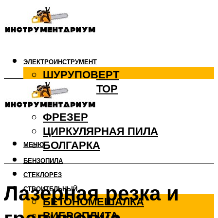
ЭЛЕКТРОИНСТРУМЕНТ
ШУРУПОВЕРТ
ПЕРФОРАТОР
ДРЕЛЬ
ФРЕЗЕР
ЦИРКУЛЯРНАЯ ПИЛА
БОЛГАРКА
МЕНЮ
БЕНЗОПИЛА
СТЕКЛОРЕЗ
Лазерная резка и
СТРОИТЕЛЬНЫЙ
БЕТОНОМЕШАЛКА
ВИБРОПЛИТА