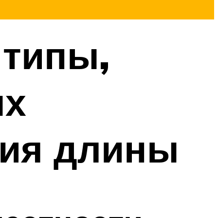
 типы,
ых
ния длины