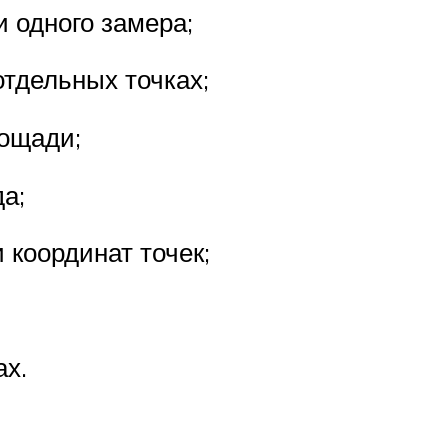
 одного замера;
тдельных точках;
ощади;
а;
 координат точек;
х.