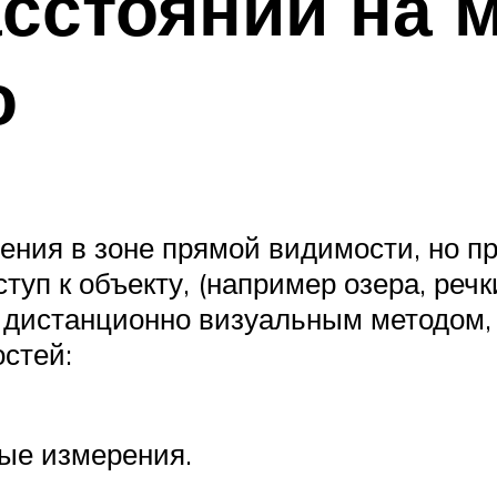
сстояний на 
о
ения в зоне прямой видимости, но п
 к объекту, (например озера, речки,
дистанционно визуальным методом, а
остей:
ые измерения.