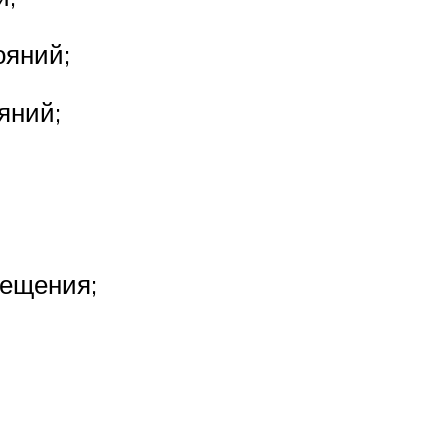
ояний;
яний;
мещения;