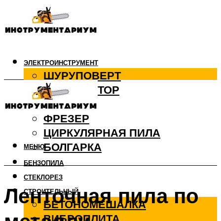
ЭЛЕКТРОИНСТРУМЕНТ
ШУРУПОВЕРТ
ПЕРФОРАТОР
ДРЕЛЬ
ФРЕЗЕР
ЦИРКУЛЯРНАЯ ПИЛА
БОЛГАРКА
МЕНЮ
БЕНЗОПИЛА
СТЕКЛОРЕЗ
Ленточная пила по
СТРОИТЕЛЬНЫЙ
БЕТОНОМЕШАЛКА
ВИБРОПЛИТА