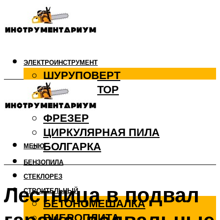
ЭЛЕКТРОИНСТРУМЕНТ
ШУРУПОВЕРТ
ПЕРФОРАТОР
ДРЕЛЬ
ФРЕЗЕР
ЦИРКУЛЯРНАЯ ПИЛА
БОЛГАРКА
МЕНЮ
БЕНЗОПИЛА
СТЕКЛОРЕЗ
Лестница в подвал
СТРОИТЕЛЬНЫЙ
БЕТОНОМЕШАЛКА
ВИБРОПЛИТА