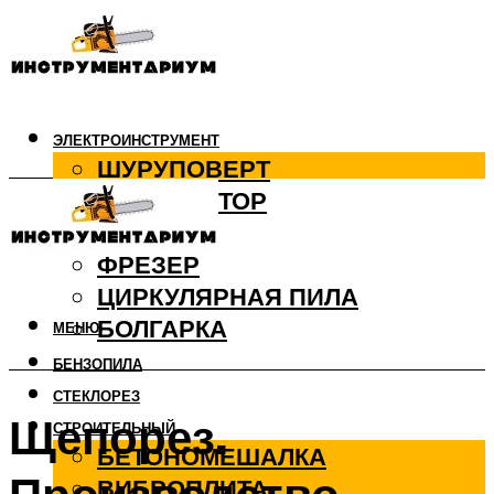
ЭЛЕКТРОИНСТРУМЕНТ
ШУРУПОВЕРТ
ПЕРФОРАТОР
ДРЕЛЬ
ФРЕЗЕР
ЦИРКУЛЯРНАЯ ПИЛА
БОЛГАРКА
МЕНЮ
БЕНЗОПИЛА
СТЕКЛОРЕЗ
Щепорез.
СТРОИТЕЛЬНЫЙ
БЕТОНОМЕШАЛКА
ВИБРОПЛИТА