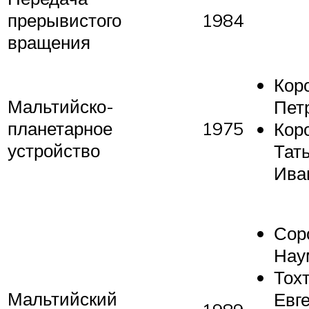
прерывистого
1984
вращения
Кор
Мальтийско-
Пет
планетарное
1975
Кор
устройство
Тат
Ива
Сор
Нау
Тох
Мальтийский
Евг