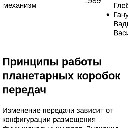
1989
механизм
Гле
Ган
Вад
Вас
Принципы работы
планетарных коробок
передач
Изменение передачи зависит от
конфигурации размещения