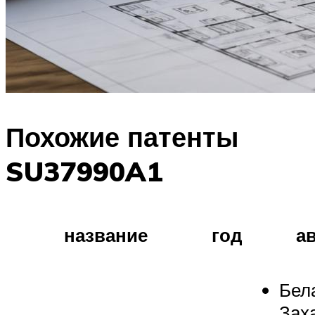
Похожие патенты
SU37990A1
название
год
а
Бел
Зах