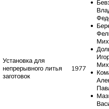
Бев
Вла
Фед
Бер
Фел
Мих
Дол
Иго
Установка для
Мих
непрерывного литья
1977
Ком
заготовок
Але
Пав
Маз
Вас