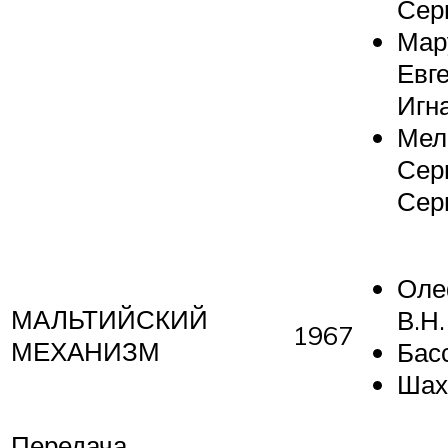
Сер
Мар
Евг
Игн
Мел
Сер
Сер
Оле
МАЛЬТИЙСКИЙ
В.Н.
1967
МЕХАНИЗМ
Басс
Шах
Передача