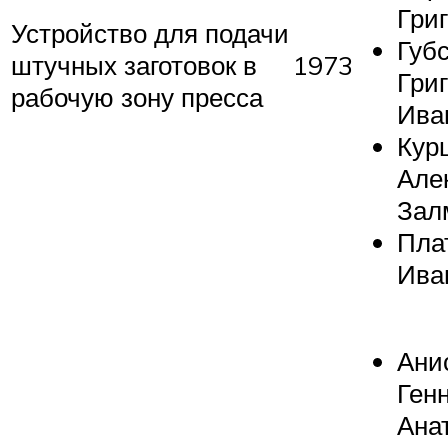
Гри
Устройство для подачи
Губ
штучных заготовок в
1973
Гри
рабочую зону пресса
Ива
Кур
Але
Зал
Пла
Ива
Ани
Ген
Ана