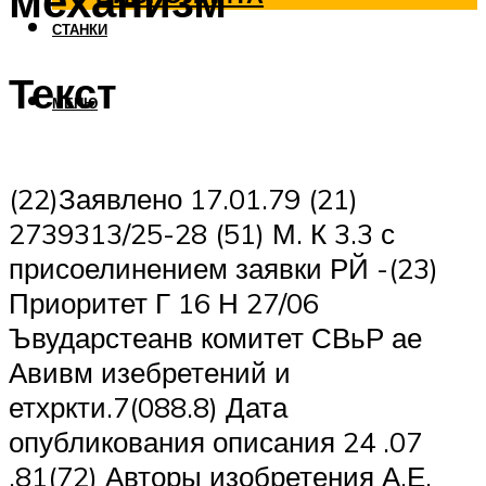
механизм
СТАНКИ
Текст
МЕНЮ
(22)Заявлено 17.01.79 (21)
2739313/25-28 (51) М. К 3.3 с
присоелинением заявки РЙ -(23)
Приоритет Г 16 Н 27/06
Ъвударстеанв комитет СВьР ае
Авивм изебретений и
етхркти.7(088.8) Дата
опубликования описания 24 .07
.81(72) Авторы изобретения А.Е.