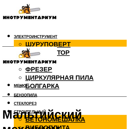
ЭЛЕКТРОИНСТРУМЕНТ
ШУРУПОВЕРТ
ПЕРФОРАТОР
ДРЕЛЬ
ФРЕЗЕР
ЦИРКУЛЯРНАЯ ПИЛА
БОЛГАРКА
МЕНЮ
БЕНЗОПИЛА
СТЕКЛОРЕЗ
Мальтийский
СТРОИТЕЛЬНЫЙ
БЕТОНОМЕШАЛКА
ВИБРОПЛИТА