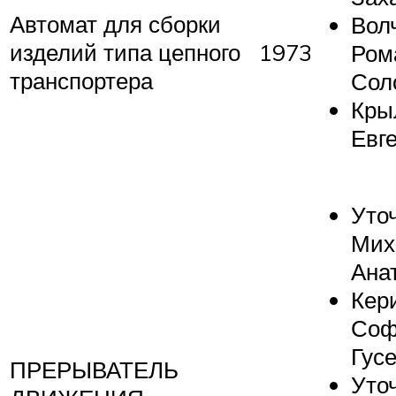
Автомат для сборки
Вол
изделий типа цепного
1973
Ром
транспортера
Сол
Кры
Евг
Уто
Мих
Ана
Кер
Соф
Гус
ПРЕРЫВАТЕЛЬ
Уто