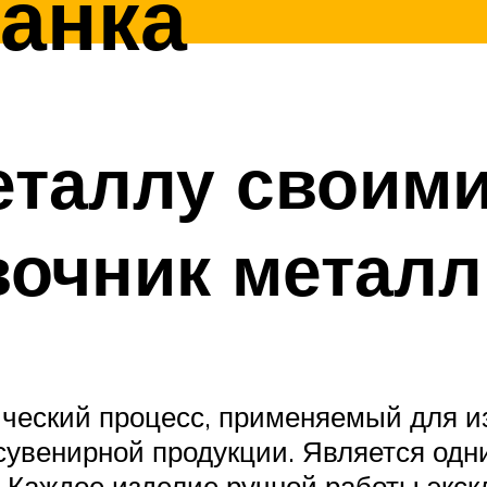
анка
еталлу своим
вочник металл
ический процесс, применяемый для 
сувенирной продукции. Является одн
. Каждое изделие ручной работы экск