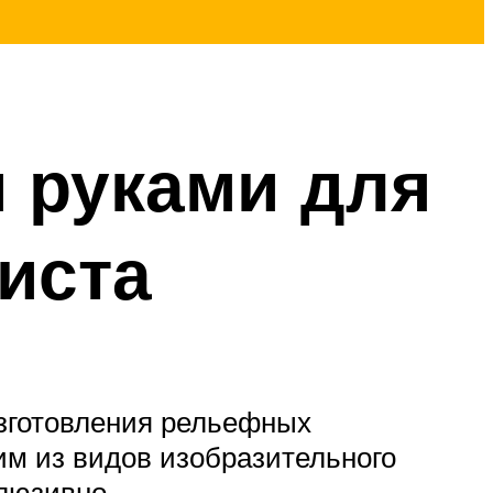
и руками для
иста
изготовления рельефных
им из видов изобразительного
люзивно.