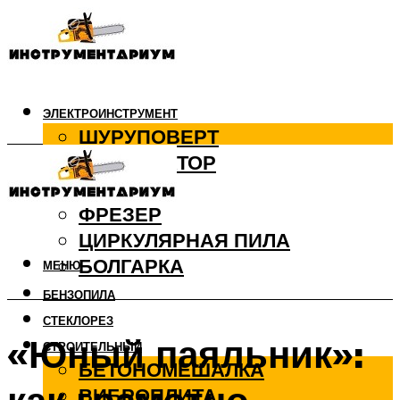
ЭЛЕКТРОИНСТРУМЕНТ
ШУРУПОВЕРТ
ПЕРФОРАТОР
ДРЕЛЬ
ФРЕЗЕР
ЦИРКУЛЯРНАЯ ПИЛА
БОЛГАРКА
МЕНЮ
БЕНЗОПИЛА
СТЕКЛОРЕЗ
«Юный паяльник»:
СТРОИТЕЛЬНЫЙ
БЕТОНОМЕШАЛКА
ВИБРОПЛИТА