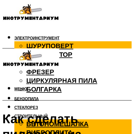
ЭЛЕКТРОИНСТРУМЕНТ
ШУРУПОВЕРТ
ПЕРФОРАТОР
ДРЕЛЬ
ФРЕЗЕР
ЦИРКУЛЯРНАЯ ПИЛА
БОЛГАРКА
МЕНЮ
БЕНЗОПИЛА
СТЕКЛОРЕЗ
Как сделать
СТРОИТЕЛЬНЫЙ
БЕТОНОМЕШАЛКА
ВИБРОПЛИТА