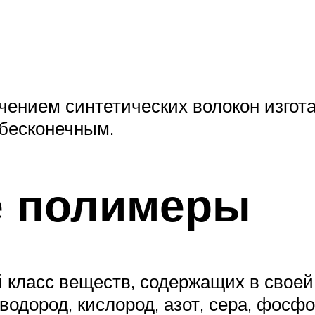
чением синтетических волокон изгота
 бесконечным.
е полимеры
ласс веществ, содер­жащих в своей 
водород, кислород, азот, сера, фосфо