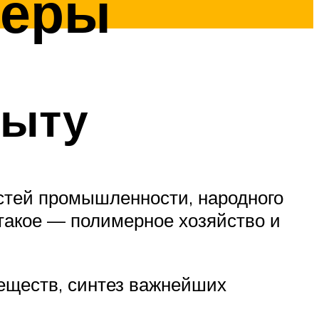
меры
быту
стей промышленности, народного
о такое — полимерное хозяйство и
еществ, синтез важнейших