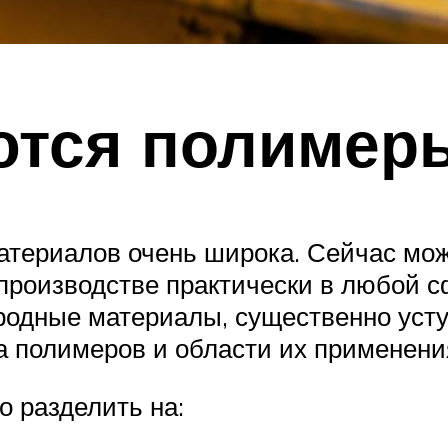
ются полимер
териалов очень широка. Сейчас можн
роизводстве практически в любой с
одные материалы, существенно усту
а полимеров и области их применени
 разделить на: