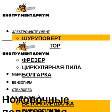
ЭЛЕКТРОИНСТРУМЕНТ
ШУРУПОВЕРТ
ПЕРФОРАТОР
ДРЕЛЬ
ФРЕЗЕР
ЦИРКУЛЯРНАЯ ПИЛА
БОЛГАРКА
МЕНЮ
БЕНЗОПИЛА
СТЕКЛОРЕЗ
Ножовочные
СТРОИТЕЛЬНЫЙ
БЕТОНОМЕШАЛКА
ВИБРОПЛИТА