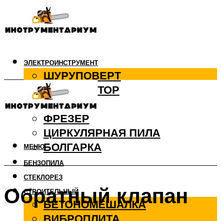
ЭЛЕКТРОИНСТРУМЕНТ
ШУРУПОВЕРТ
ПЕРФОРАТОР
ДРЕЛЬ
ФРЕЗЕР
ЦИРКУЛЯРНАЯ ПИЛА
БОЛГАРКА
МЕНЮ
БЕНЗОПИЛА
СТЕКЛОРЕЗ
Обратный клапан
СТРОИТЕЛЬНЫЙ
БЕТОНОМЕШАЛКА
ВИБРОПЛИТА